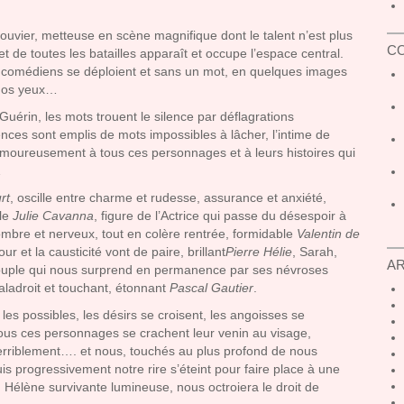
ouvier, metteuse en scène magnifique dont le talent n’est plus
C
t de toutes les batailles apparaît et occupe l’espace central.
t comédiens se déploient et sans un mot, en quelques images
 nos yeux…
érin, les mots trouent le silence par déflagrations
ces sont emplis de mots impossibles à lâcher, l’intime de
moureusement à tous ces personnages et à leurs histoires qui
…
rt
, oscille entre charme et rudesse, assurance et anxiété,
ile
Julie Cavanna
, figure de l’Actrice qui passe du désespoir à
ombre et nerveux, tout en colère rentrée, formidable
Valentin de
r et la causticité vont de paire, brillant
Pierre Hélie
, Sarah,
A
couple qui nous surprend en permanence par ses névroses
 maladroit et touchant, étonnant
Pascal Gautier
.
 les possibles, les désirs se croisent, les angoisses se
ous ces personnages se crachent leur venin au visage,
 terriblement…. et nous, touchés au plus profond de nous
progressivement notre rire s’éteint pour faire place à une
où Hélène survivante lumineuse, nous octroiera le droit de