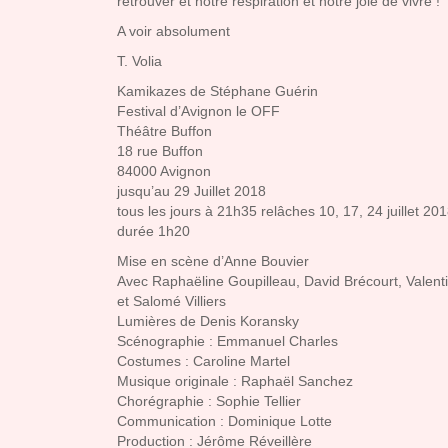
retrouver et notre respiration et notre joie de vivre !
A voir absolument
T. Volia
Kamikazes de Stéphane Guérin
Festival d’Avignon le OFF
Théâtre Buffon
18 rue Buffon
84000 Avignon
jusqu’au 29 Juillet 2018
tous les jours à 21h35 relâches 10, 17, 24 juillet 20
durée 1h20
Mise en scène d’Anne Bouvier
Avec Raphaëline Goupilleau, David Brécourt, Valenti
et Salomé Villiers
Lumières de Denis Koransky
Scénographie : Emmanuel Charles
Costumes : Caroline Martel
Musique originale : Raphaël Sanchez
Chorégraphie : Sophie Tellier
Communication : Dominique Lotte
Production : Jérôme Réveillère