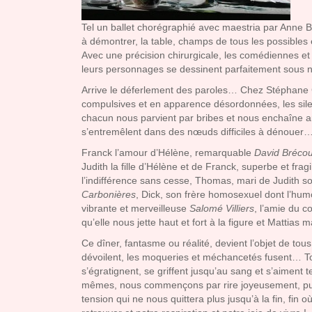
Tel un ballet chorégraphié avec maestria par Anne B
à démontrer, la table, champs de tous les possibles e
Avec une précision chirurgicale, les comédiennes e
leurs personnages se dessinent parfaitement sous
Arrive le déferlement des paroles… Chez Stéphane Gu
compulsives et en apparence désordonnées, les silen
chacun nous parvient par bribes et nous enchaîne a
s’entremêlent dans des nœuds difficiles à dénouer
Franck l’amour d’Hélène, remarquable
David Brécou
Judith la fille d’Hélène et de Franck, superbe et frag
l’indifférence sans cesse, Thomas, mari de Judith s
Carbonières
, Dick, son frère homosexuel dont l’humou
vibrante et merveilleuse
Salomé Villiers
, l’amie du 
qu’elle nous jette haut et fort à la figure et Mattias
Ce dîner, fantasme ou réalité, devient l’objet de tous
dévoilent, les moqueries et méchancetés fusent… T
s’égratignent, se griffent jusqu’au sang et s’aiment
mêmes, nous commençons par rire joyeusement, puis 
tension qui ne nous quittera plus jusqu’à la fin, fin 