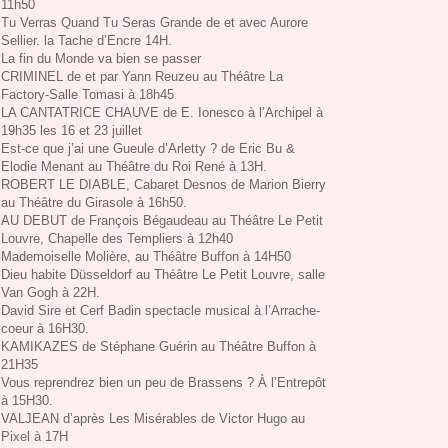
11h50
Tu Verras Quand Tu Seras Grande de et avec Aurore
Sellier. la Tache d’Encre 14H.
La fin du Monde va bien se passer
CRIMINEL de et par Yann Reuzeu au Théâtre La
Factory-Salle Tomasi à 18h45
LA CANTATRICE CHAUVE de E. Ionesco à l’Archipel à
19h35 les 16 et 23 juillet
Est-ce que j’ai une Gueule d’Arletty ? de Eric Bu &
Elodie Menant au Théâtre du Roi René à 13H.
ROBERT LE DIABLE, Cabaret Desnos de Marion Bierry
au Théâtre du Girasole à 16h50.
AU DEBUT de François Bégaudeau au Théâtre Le Petit
Louvre, Chapelle des Templiers à 12h40
Mademoiselle Molière, au Théâtre Buffon à 14H50
Dieu habite Düsseldorf au Théâtre Le Petit Louvre, salle
Van Gogh à 22H.
David Sire et Cerf Badin spectacle musical à l’Arrache-
coeur à 16H30.
KAMIKAZES de Stéphane Guérin au Théâtre Buffon à
21H35
Vous reprendrez bien un peu de Brassens ? À l’Entrepôt
à 15H30.
VALJEAN d’après Les Misérables de Victor Hugo au
Pixel à 17H