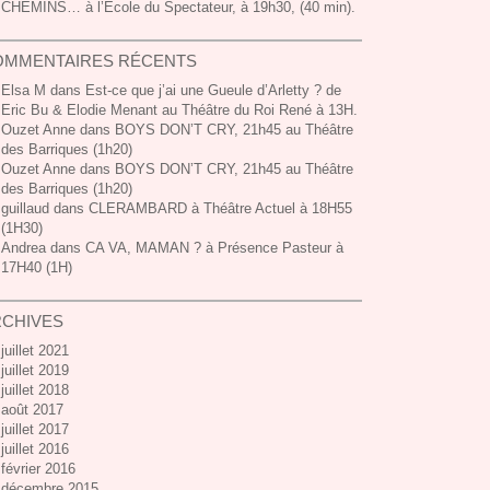
CHEMINS… à l’Ecole du Spectateur, à 19h30, (40 min).
OMMENTAIRES RÉCENTS
Elsa M
dans
Est-ce que j’ai une Gueule d’Arletty ? de
Eric Bu & Elodie Menant au Théâtre du Roi René à 13H.
Ouzet Anne dans
BOYS DON’T CRY, 21h45 au Théâtre
des Barriques (1h20)
Ouzet Anne dans
BOYS DON’T CRY, 21h45 au Théâtre
des Barriques (1h20)
guillaud dans
CLERAMBARD à Théâtre Actuel à 18H55
(1H30)
Andrea dans
CA VA, MAMAN ? à Présence Pasteur à
17H40 (1H)
RCHIVES
juillet 2021
juillet 2019
juillet 2018
août 2017
juillet 2017
juillet 2016
février 2016
décembre 2015