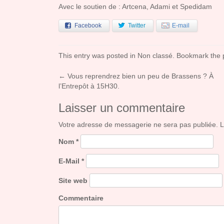
Avec le soutien de : Artcena, Adami et Spedidam
Facebook
Twitter
E-mail
This entry was posted in
Non classé
. Bookmark the
←
Vous reprendrez bien un peu de Brassens ? À
Post navigation
l’Entrepôt à 15H30.
Laisser un commentaire
Votre adresse de messagerie ne sera pas publiée. 
Nom
*
E-Mail
*
Site web
Commentaire