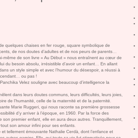
 de quelques chaises en fer rouge, square symbolique de
scents, de nos doutes d’adultes et de nos peurs de parents…
ui-même de son livre « Au Début » nous entraînent au cœur de
i du besoin absolu, irrésistible d’avoir un enfant… En allant
ans un style simple et avec l’humour du désespoir, a réussi à
escendant… ou pas !
Panchika Velez souligne avec beaucoup d’intelligence la
mêlent dans leurs doutes communs, leurs difficultés, leurs joies,
oire de l’humanité, celle de la maternité et de la paternité.
raquante Marie Ruggeri, qui nous raconte sa première grossesse
sibilité d’y arriver à l’époque, en 1960. Par la force des
de son premier enfant, elle en aura deux autres. Tranquillement,
rtout son amour infini pour ses enfants.
ide et tellement émouvante Nathalie Cerdà, dont l’enfance et
s autres gamins. Elle, qui toute sa vie fut stigmatisée pour sa