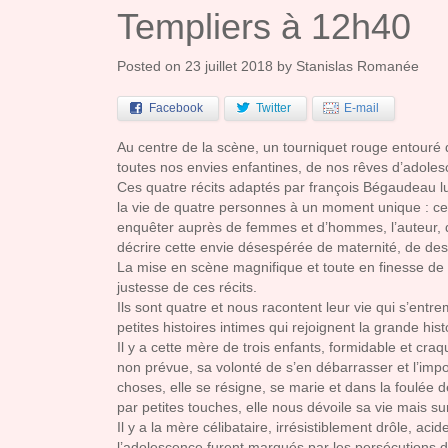
Templiers à 12h40
Posted on
23 juillet 2018
by
Stanislas Romanée
Facebook
Twitter
E-mail
Au centre de la scène, un tourniquet rouge entouré
toutes nos envies enfantines, de nos rêves d’adole
Ces quatre récits adaptés par françois Bégaudeau l
la vie de quatre personnes à un moment unique : celu
enquêter auprès de femmes et d’hommes, l’auteur, d
décrire cette envie désespérée de maternité, de d
La mise en scène magnifique et toute en finesse de 
justesse de ces récits.
Ils sont quatre et nous racontent leur vie qui s’entre
petites histoires intimes qui rejoignent la grande hist
Il y a cette mère de trois enfants, formidable et c
non prévue, sa volonté de s’en débarrasser et l’impos
choses, elle se résigne, se marie et dans la foulée 
par petites touches, elle nous dévoile sa vie mais su
Il y a la mère célibataire, irrésistiblement drôle, ac
l’adolescence furent marqués par les persécutions de