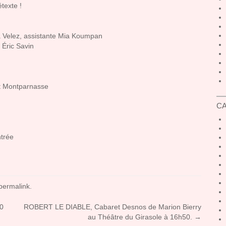
texte !
 Velez, assistante Mia Koumpan
 Éric Savin
it Montparnasse
C
ntrée
permalink
.
50
ROBERT LE DIABLE, Cabaret Desnos de Marion Bierry
au Théâtre du Girasole à 16h50.
→