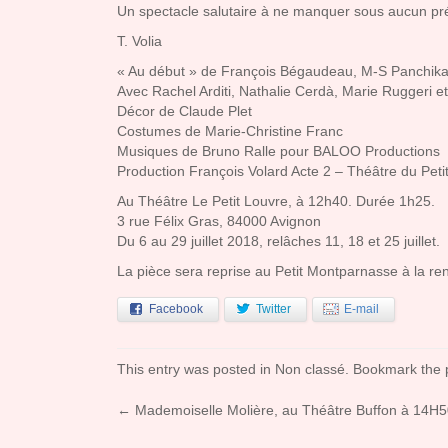
Un spectacle salutaire à ne manquer sous aucun pré
T. Volia
« Au début » de François Bégaudeau, M-S Panchika
Avec Rachel Arditi, Nathalie Cerdà, Marie Ruggeri et
Décor de Claude Plet
Costumes de Marie-Christine Franc
Musiques de Bruno Ralle pour BALOO Productions
Production François Volard Acte 2 – Théâtre du Pet
Au Théâtre Le Petit Louvre, à 12h40. Durée 1h25.
3 rue Félix Gras, 84000 Avignon
Du 6 au 29 juillet 2018, relâches 11, 18 et 25 juillet.
La pièce sera reprise au Petit Montparnasse à la re
Facebook
Twitter
E-mail
This entry was posted in
Non classé
. Bookmark the
←
Mademoiselle Molière, au Théâtre Buffon à 14H
Post navigation