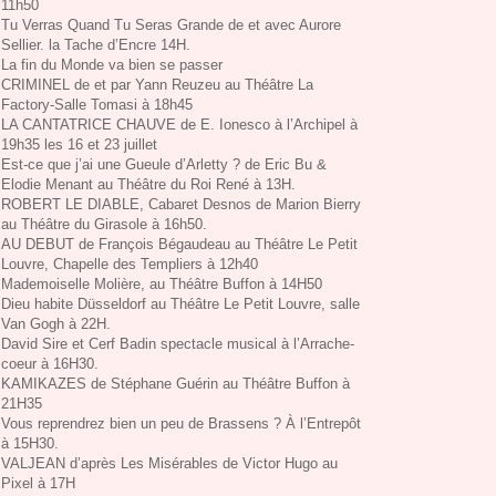
11h50
Tu Verras Quand Tu Seras Grande de et avec Aurore
Sellier. la Tache d’Encre 14H.
La fin du Monde va bien se passer
CRIMINEL de et par Yann Reuzeu au Théâtre La
Factory-Salle Tomasi à 18h45
LA CANTATRICE CHAUVE de E. Ionesco à l’Archipel à
19h35 les 16 et 23 juillet
Est-ce que j’ai une Gueule d’Arletty ? de Eric Bu &
Elodie Menant au Théâtre du Roi René à 13H.
ROBERT LE DIABLE, Cabaret Desnos de Marion Bierry
au Théâtre du Girasole à 16h50.
AU DEBUT de François Bégaudeau au Théâtre Le Petit
Louvre, Chapelle des Templiers à 12h40
Mademoiselle Molière, au Théâtre Buffon à 14H50
Dieu habite Düsseldorf au Théâtre Le Petit Louvre, salle
Van Gogh à 22H.
David Sire et Cerf Badin spectacle musical à l’Arrache-
coeur à 16H30.
KAMIKAZES de Stéphane Guérin au Théâtre Buffon à
21H35
Vous reprendrez bien un peu de Brassens ? À l’Entrepôt
à 15H30.
VALJEAN d’après Les Misérables de Victor Hugo au
Pixel à 17H