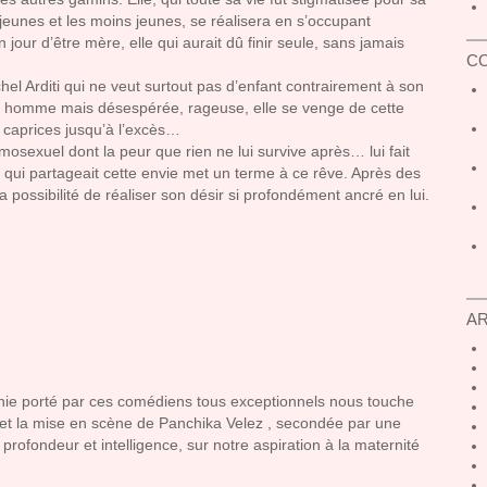
 jeunes et les moins jeunes, se réalisera en s’occupant
 jour d’être mère, elle qui aurait dû finir seule, sans jamais
C
el Arditi qui ne veut surtout pas d’enfant contrairement à son
son homme mais désespérée, rageuse, elle se venge de cette
 caprices jusqu’à l’excès…
mosexuel dont la peur que rien ne lui survive après… lui fait
qui partageait cette envie met un terme à ce rêve. Après des
a la possibilité de réaliser son désir si profondément ancré en lui.
A
thie porté par ces comédiens tous exceptionnels nous touche
 et la mise en scène de Panchika Velez , secondée par une
profondeur et intelligence, sur notre aspiration à la maternité