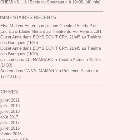
CHEMINS… à l’Ecole du Spectateur, à 19h30, (40 min).
OMMENTAIRES RÉCENTS
Elsa M
dans
Est-ce que j’ai une Gueule d’Arletty ? de
Eric Bu & Elodie Menant au Théâtre du Roi René à 13H.
Ouzet Anne dans
BOYS DON’T CRY, 21h45 au Théâtre
des Barriques (1h20)
Ouzet Anne dans
BOYS DON’T CRY, 21h45 au Théâtre
des Barriques (1h20)
guillaud dans
CLERAMBARD à Théâtre Actuel à 18H55
(1H30)
Andrea dans
CA VA, MAMAN ? à Présence Pasteur à
17H40 (1H)
RCHIVES
juillet 2021
juillet 2019
juillet 2018
août 2017
juillet 2017
juillet 2016
février 2016
décembre 2015