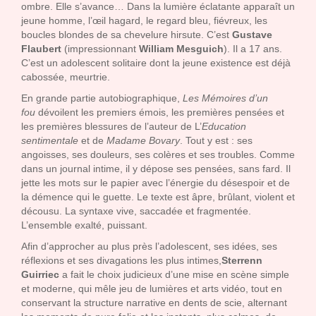
ombre. Elle s’avance… Dans la lumière éclatante apparaît un
jeune homme, l’œil hagard, le regard bleu, fiévreux, les
boucles blondes de sa chevelure hirsute. C’est
Gustave
Flaubert
(impressionnant
William Mesguich
). Il a 17 ans.
C’est un adolescent solitaire dont la jeune existence est déjà
cabossée, meurtrie.
En grande partie autobiographique,
Les Mémoires d’un
fou
dévoilent les premiers émois, les premières pensées et
les premières blessures de l’auteur de L’
Education
sentimentale
et de
Madame Bovary
. Tout y est : ses
angoisses, ses douleurs, ses colères et ses troubles. Comme
dans un journal intime, il y dépose ses pensées, sans fard. Il
jette les mots sur le papier avec l’énergie du désespoir et de
la démence qui le guette. Le texte est âpre, brûlant, violent et
décousu. La syntaxe vive, saccadée et fragmentée.
L’ensemble exalté, puissant.
Afin d’approcher au plus près l’adolescent, ses idées, ses
réflexions et ses divagations les plus intimes,
Sterrenn
Guirriec
a fait le choix judicieux d’une mise en scène simple
et moderne, qui mêle jeu de lumières et arts vidéo, tout en
conservant la structure narrative en dents de scie, alternant