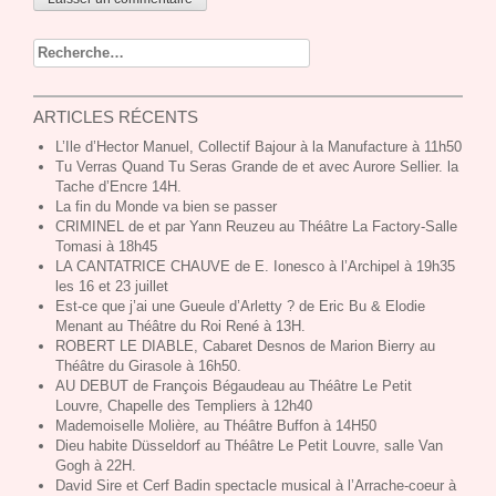
Recherche pour :
ARTICLES RÉCENTS
L’Ile d’Hector Manuel, Collectif Bajour à la Manufacture à 11h50
Tu Verras Quand Tu Seras Grande de et avec Aurore Sellier. la
Tache d’Encre 14H.
La fin du Monde va bien se passer
CRIMINEL de et par Yann Reuzeu au Théâtre La Factory-Salle
Tomasi à 18h45
LA CANTATRICE CHAUVE de E. Ionesco à l’Archipel à 19h35
les 16 et 23 juillet
Est-ce que j’ai une Gueule d’Arletty ? de Eric Bu & Elodie
Menant au Théâtre du Roi René à 13H.
ROBERT LE DIABLE, Cabaret Desnos de Marion Bierry au
Théâtre du Girasole à 16h50.
AU DEBUT de François Bégaudeau au Théâtre Le Petit
Louvre, Chapelle des Templiers à 12h40
Mademoiselle Molière, au Théâtre Buffon à 14H50
Dieu habite Düsseldorf au Théâtre Le Petit Louvre, salle Van
Gogh à 22H.
David Sire et Cerf Badin spectacle musical à l’Arrache-coeur à