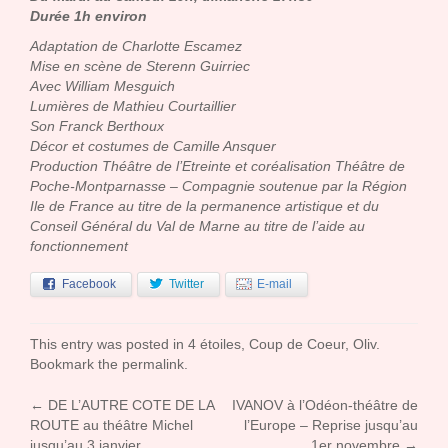
Durée 1h environ
Adaptation de Charlotte Escamez
Mise en scène de Sterenn Guirriec
Avec William Mesguich
Lumières de Mathieu Courtaillier
Son Franck Berthoux
Décor et costumes de Camille Ansquer
Production Théâtre de l’Etreinte et coréalisation Théâtre de
Poche-Montparnasse – Compagnie soutenue par la Région
Ile de France au titre de la permanence artistique et du
Conseil Général du Val de Marne au titre de l’aide au
fonctionnement
Facebook
Twitter
E-mail
This entry was posted in
4 étoiles
,
Coup de Coeur
,
Oliv
.
Bookmark the
permalink
.
←
DE L’AUTRE COTE DE LA
IVANOV à l’Odéon-théâtre de
Post navigation
ROUTE au théâtre Michel
l’Europe – Reprise jusqu’au
jusqu’au 3 janvier
1er novembre
→