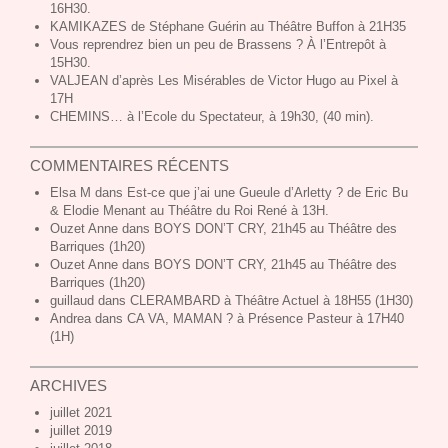
16H30.
KAMIKAZES de Stéphane Guérin au Théâtre Buffon à 21H35
Vous reprendrez bien un peu de Brassens ? À l’Entrepôt à
15H30.
VALJEAN d’après Les Misérables de Victor Hugo au Pixel à
17H
CHEMINS… à l’Ecole du Spectateur, à 19h30, (40 min).
COMMENTAIRES RÉCENTS
Elsa M
dans
Est-ce que j’ai une Gueule d’Arletty ? de Eric Bu
& Elodie Menant au Théâtre du Roi René à 13H.
Ouzet Anne dans
BOYS DON’T CRY, 21h45 au Théâtre des
Barriques (1h20)
Ouzet Anne dans
BOYS DON’T CRY, 21h45 au Théâtre des
Barriques (1h20)
guillaud dans
CLERAMBARD à Théâtre Actuel à 18H55 (1H30)
Andrea dans
CA VA, MAMAN ? à Présence Pasteur à 17H40
(1H)
ARCHIVES
juillet 2021
juillet 2019