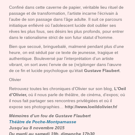
Confiné dans cette caverne de papier, véritable lieu rituel de
passage et de transformation, l’artiste incarne l’écrivain à
l’aube de son passage dans l’âge adulte. Il suit ce parcours
initiatique enfiévré où l’adolescent lucide doit oublier ses
rêves les plus fous, ses désirs les plus profonds, pour entrer
dans le rationalisme strict de son futur statut d’homme.
Bien que secoué, bringuebalé, malmené pendant plus d’une
heure, on est séduit par ce texte de jeunesse, tragique et
authentique. Bouleversé par l’interprétation d’un artiste
vibrant, on sort avec l’envie de se (re)plonger dans l’œuvre
de ce fin et lucide psychologue qu’était
Gustave Flaubert
.
Olivier
Retrouvez toutes les chroniques d’Olivier sur son blog,
L’Oeil
d’Olivier
,
où il nous parle de théâtre, de cinéma, d’expos; où
il nous fait partager ses rencontres p
rivilégiées et où il
expose ses photographies…
http://www.loeildolivier.fr/
Mémoires d’un fou de Gustave Flaubert
Théâtre de Poche-Montparnasse
Jusqu’au 8 novembre 2015
Du mardi au samedi 19h, dimanche 17h30