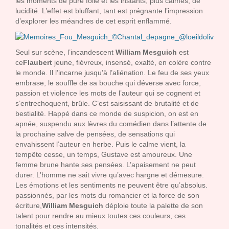
les moments de pure folie et les instants, plus calmes, de
lucidité. L’effet est bluffant, tant est prégnante l’impression
d’explorer les méandres de cet esprit enflammé.
Seul sur scène, l’incandescent
William Mesguich
est
ce
Flaubert
jeune, fiévreux, insensé, exalté, en colère contre
le monde. Il l’incarne jusqu’à l’aliénation. Le feu de ses yeux
embrase, le souffle de sa bouche qui déverse avec force,
passion et violence les mots de l’auteur qui se cognent et
s’entrechoquent, brûle. C’est saisissant de brutalité et de
bestialité. Happé dans ce monde de suspicion, on est en
apnée, suspendu aux lèvres du comédien dans l’attente de
la prochaine salve de pensées, de sensations qui
envahissent l’auteur en herbe. Puis le calme vient, la
tempête cesse, un temps, Gustave est amoureux. Une
femme brune hante ses pensées. L’apaisement ne peut
durer. L’homme ne sait vivre qu’avec hargne et démesure.
Les émotions et les sentiments ne peuvent être qu’absolus.
passionnés, par les mots du romancier et la force de son
écriture,
William Mesguich
déploie toute la palette de son
talent pour rendre au mieux toutes ces couleurs, ces
tonalités et ces intensités.